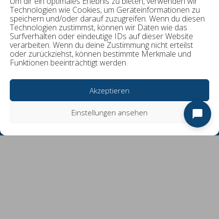
Um dir ein optimales Erlebnis zu bieten, verwenden wir
Technologien wie Cookies, um Geräteinformationen zu
speichern und/oder darauf zuzugreifen. Wenn du diesen
Technologien zustimmst, können wir Daten wie das
Surfverhalten oder eindeutige IDs auf dieser Website
verarbeiten. Wenn du deine Zustimmung nicht erteilst
oder zurückziehst, können bestimmte Merkmale und
Funktionen beeinträchtigt werden.
Akzeptieren
Einstellungen ansehen
Norbert Theobald
Ansprechpartner Sportabzeichen