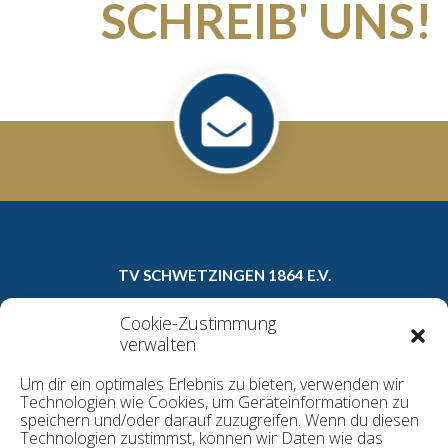
SCHREIB' UNS!
TV SCHWETZINGEN 1864 E.V.
Carl-Theodor-Straße 8a
Cookie-Zustimmung
68723 Schwetzingen
verwalten
Telefon: 06202/16022
Um dir ein optimales Erlebnis zu bieten, verwenden wir
E-Mail:
geschaeftsstelle@tv1864.de
Technologien wie Cookies, um Geräteinformationen zu
speichern und/oder darauf zuzugreifen. Wenn du diesen
Technologien zustimmst, können wir Daten wie das