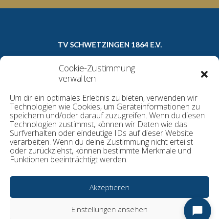
TV SCHWETZINGEN 1864 E.V.
Carl-Theodor-Straße 8a
Cookie-Zustimmung
68723 Schwetzingen
verwalten
Telefon: 06202/16022
Um dir ein optimales Erlebnis zu bieten, verwenden wir
E-Mail:
geschaeftsstelle@tv1864.de
Technologien wie Cookies, um Geräteinformationen zu
speichern und/oder darauf zuzugreifen. Wenn du diesen
Technologien zustimmst, können wir Daten wie das
Surfverhalten oder eindeutige IDs auf dieser Website
Datenschutzerklärung
verarbeiten. Wenn du deine Zustimmung nicht erteilst
Kontakt
oder zurückziehst, können bestimmte Merkmale und
Funktionen beeinträchtigt werden.
Cookie-Richtlinie
Impressum
Akzeptieren
© TV Schwetzingen 1864 e.V.
Einstellungen ansehen