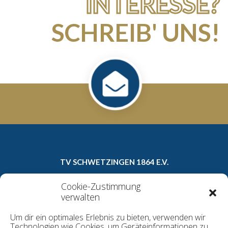
INTERESSE?
SCHREIB' UNS!
TV SCHWETZINGEN 1864 E.V.
Carl-Theodor-Straße 8a
Cookie-Zustimmung
68723 Schwetzingen
verwalten
Telefon: 06202/16022
Um dir ein optimales Erlebnis zu bieten, verwenden wir
E-Mail:
geschaeftsstelle@tv1864.de
Technologien wie Cookies, um Geräteinformationen zu