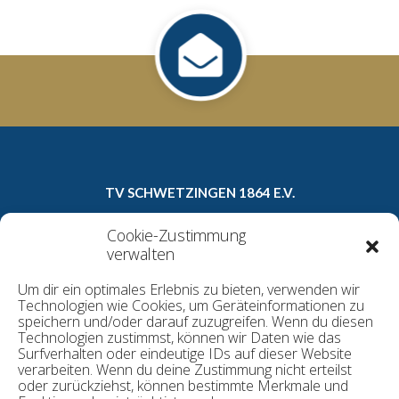
TV SCHWETZINGEN 1864 E.V.
Carl-Theodor-Straße 8a
Cookie-Zustimmung
68723 Schwetzingen
verwalten
Telefon: 06202/16022
Um dir ein optimales Erlebnis zu bieten, verwenden wir
E-Mail:
geschaeftsstelle@tv1864.de
Technologien wie Cookies, um Geräteinformationen zu
speichern und/oder darauf zuzugreifen. Wenn du diesen
Technologien zustimmst, können wir Daten wie das
Surfverhalten oder eindeutige IDs auf dieser Website
Datenschutzerklärung
verarbeiten. Wenn du deine Zustimmung nicht erteilst
Kontakt
oder zurückziehst, können bestimmte Merkmale und