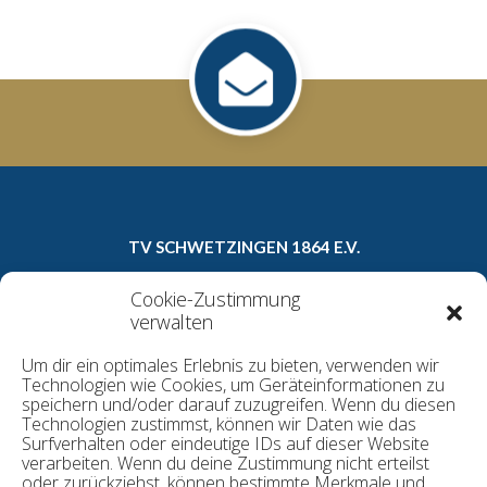
TV SCHWETZINGEN 1864 E.V.
Carl-Theodor-Straße 8a
Cookie-Zustimmung
68723 Schwetzingen
verwalten
Telefon: 06202/16022
Um dir ein optimales Erlebnis zu bieten, verwenden wir
E-Mail:
geschaeftsstelle@tv1864.de
Technologien wie Cookies, um Geräteinformationen zu
speichern und/oder darauf zuzugreifen. Wenn du diesen
Technologien zustimmst, können wir Daten wie das
Surfverhalten oder eindeutige IDs auf dieser Website
Datenschutzerklärung
verarbeiten. Wenn du deine Zustimmung nicht erteilst
Kontakt
oder zurückziehst, können bestimmte Merkmale und