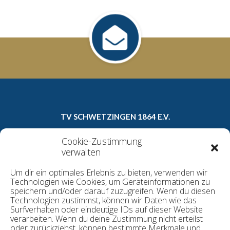
TV SCHWETZINGEN 1864 E.V.
Carl-Theodor-Straße 8a
Cookie-Zustimmung
68723 Schwetzingen
verwalten
Telefon: 06202/16022
Um dir ein optimales Erlebnis zu bieten, verwenden wir
E-Mail:
geschaeftsstelle@tv1864.de
Technologien wie Cookies, um Geräteinformationen zu
speichern und/oder darauf zuzugreifen. Wenn du diesen
Technologien zustimmst, können wir Daten wie das
Surfverhalten oder eindeutige IDs auf dieser Website
Datenschutzerklärung
verarbeiten. Wenn du deine Zustimmung nicht erteilst
Kontakt
oder zurückziehst, können bestimmte Merkmale und