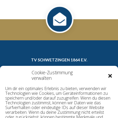
TV SCHWETZINGEN 1864 E.V.
Carl-Theodor-Straße 8a
Cookie-Zustimmung
68723 Schwetzingen
verwalten
Telefon: 06202/16022
Um dir ein optimales Erlebnis zu bieten, verwenden wir
E-Mail:
geschaeftsstelle@tv1864.de
Technologien wie Cookies, um Geräteinformationen zu
speichern und/oder darauf zuzugreifen. Wenn du diesen
Technologien zustimmst, können wir Daten wie das
Surfverhalten oder eindeutige IDs auf dieser Website
Datenschutzerklärung
verarbeiten. Wenn du deine Zustimmung nicht erteilst
Kontakt
oder zurückziehst, können bestimmte Merkmale und