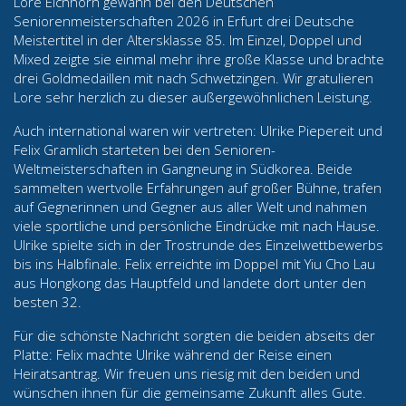
Lore Eichhorn gewann bei den Deutschen
Seniorenmeisterschaften 2026 in Erfurt drei Deutsche
Meistertitel in der Altersklasse 85. Im Einzel, Doppel und
Mixed zeigte sie einmal mehr ihre große Klasse und brachte
drei Goldmedaillen mit nach Schwetzingen. Wir gratulieren
Lore sehr herzlich zu dieser außergewöhnlichen Leistung.
Auch international waren wir vertreten: Ulrike Piepereit und
Felix Gramlich starteten bei den Senioren-
Weltmeisterschaften in Gangneung in Südkorea. Beide
sammelten wertvolle Erfahrungen auf großer Bühne, trafen
auf Gegnerinnen und Gegner aus aller Welt und nahmen
viele sportliche und persönliche Eindrücke mit nach Hause.
Ulrike spielte sich in der Trostrunde des Einzelwettbewerbs
bis ins Halbfinale. Felix erreichte im Doppel mit Yiu Cho Lau
aus Hongkong das Hauptfeld und landete dort unter den
besten 32.
Für die schönste Nachricht sorgten die beiden abseits der
Platte: Felix machte Ulrike während der Reise einen
Heiratsantrag. Wir freuen uns riesig mit den beiden und
wünschen ihnen für die gemeinsame Zukunft alles Gute.