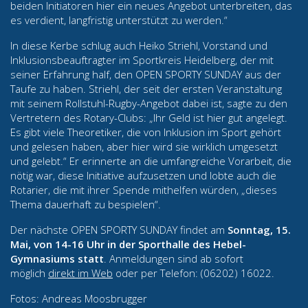
beiden Initiatoren hier ein neues Angebot unterbreiten, das
es verdient, langfristig unterstützt zu werden.“
In diese Kerbe schlug auch Heiko Striehl, Vorstand und
Inklusionsbeauftragter im Sportkreis Heidelberg, der mit
seiner Erfahrung half, den OPEN SPORTY SUNDAY aus der
Taufe zu haben. Striehl, der seit der ersten Veranstaltung
mit seinem Rollstuhl-Rugby-Angebot dabei ist, sagte zu den
Vertretern des Rotary-Clubs: „Ihr Geld ist hier gut angelegt.
Es gibt viele Theoretiker, die von Inklusion im Sport gehört
und gelesen haben, aber hier wird sie wirklich umgesetzt
und gelebt.“ Er erinnerte an die umfangreiche Vorarbeit, die
nötig war, diese Initiative aufzusetzen und lobte auch die
Rotarier, die mit ihrer Spende mithelfen würden, „dieses
Thema dauerhaft zu bespielen“.
Der nächste OPEN SPORTY SUNDAY findet am
Sonntag, 15.
Mai, von 14-16 Uhr in der Sporthalle des Hebel-
Gymnasiums statt
. Anmeldungen sind ab sofort
möglich
direkt im Web
oder per Telefon: (06202) 16022.
Fotos: Andreas Moosbrugger