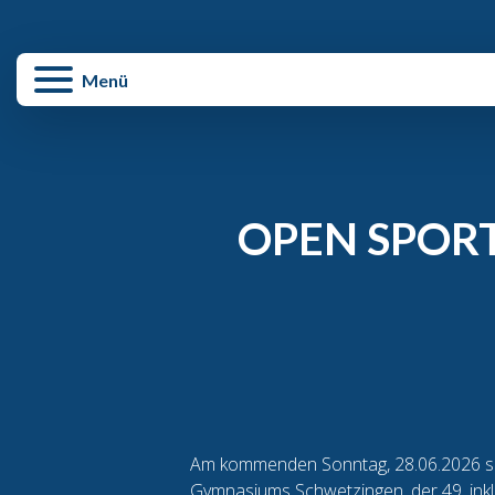
enü schließen
Menü
OPEN SPORT
Am kommenden Sonntag, 28.06.2026 soll
Gymnasiums Schwetzingen, der 49. ink