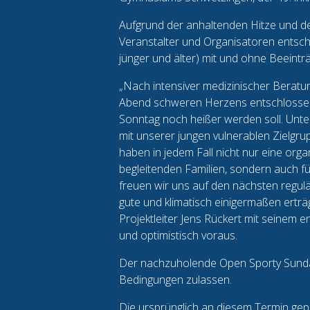
Aufgrund der anhaltenden Hitze und 
Veranstalter und Organisatoren entsch
jünger und älter) mit und ohne Beeintr
„Nach intensiver medizinischer Berat
Abend schweren Herzens entschlossen u
Sonntag noch heißer werden soll. Unt
mit unserer jungen vulnerablen Zielgru
haben in jedem Fall nicht nur eine org
begleitenden Familien, sondern auch fü
freuen wir uns auf den nächsten regulä
gute und klimatisch einigermaßen erträ
Projektleiter Jens Rückert mit seinem 
und optimistisch voraus.
Der nachzuholende Open Sporty Sunday
Bedingungen zulassen.
Die ursprünglich an diesem Termin ge