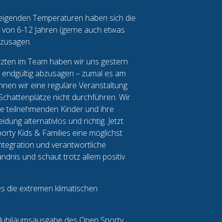
eigenden Temperaturen haben sich die
r von 6-12 Jahren (gerne auch etwas
bzusagen.
rzten im Team haben wir uns gestern
t endgültig abzusagen – zumal es am
nen wir eine reguläre Veranstaltung
Schattenplätze nicht durchführen. Wir
le teilnehmenden Kinder und ihre
ung alternativlos und richtig. Jetzt
orty Kids & Families eine möglichst
Integration und verantwortliche
ndnis und schaut trotz allem positiv
s die extremen klimatischen
e Jubiläumsausgabe des Open Sporty