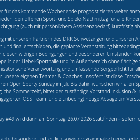
der für das kommende Wochenende prognostizieren weiter anst
ieden, den offenen Sport- und Spiele-Nachmittag für alle Kinde
ächtigung (auch mit persönlichem Assistenzbedarf) kurzfristig a
ung mit unseren Partnern des DRK Schwetzingen und unseren Ä
nd final entschieden, die geplante Veranstaltung hitzebeding
er diesen widrigen Bedingungen und besonderen Umständen kön
ppe in der Hebel-Sporthalle und im Außenbereich ohne flächige 
anisatorische Verantwortung und umfassende Sorgepflicht für al
r unsere eigenen Teamer & Coaches. Insofern ist diese Entscheid
ren Open Sporty Sunday im Juli. Bis dahin wünschen wir allen Sp
gliche Sommerzeit“, bittet der zuständige Vorstand Inklusion & 
engagierten OSS Team für die unbedingt nötige Absage um Verstä
 #49 wird dann am Sonntag, 26.07.2026 stattfinden – sofern e
plante besondere und zeitlich sowie programmatisch erweitert