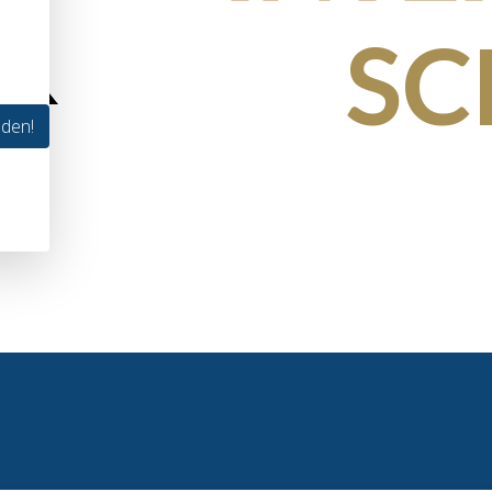
SC
lden!