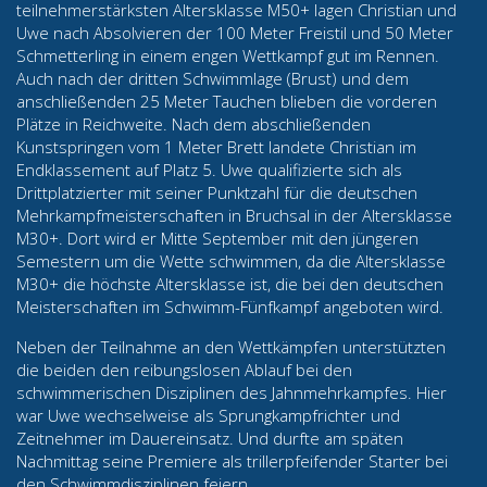
teilnehmerstärksten Altersklasse M50+ lagen Christian und
Uwe nach Absolvieren der 100 Meter Freistil und 50 Meter
Schmetterling in einem engen Wettkampf gut im Rennen.
Auch nach der dritten Schwimmlage (Brust) und dem
anschließenden 25 Meter Tauchen blieben die vorderen
Plätze in Reichweite. Nach dem abschließenden
Kunstspringen vom 1 Meter Brett landete Christian im
Endklassement auf Platz 5. Uwe qualifizierte sich als
Drittplatzierter mit seiner Punktzahl für die deutschen
Mehrkampfmeisterschaften in Bruchsal in der Altersklasse
M30+. Dort wird er Mitte September mit den jüngeren
Semestern um die Wette schwimmen, da die Altersklasse
M30+ die höchste Altersklasse ist, die bei den deutschen
Meisterschaften im Schwimm-Fünfkampf angeboten wird.
Neben der Teilnahme an den Wettkämpfen unterstützten
die beiden den reibungslosen Ablauf bei den
schwimmerischen Disziplinen des Jahnmehrkampfes. Hier
war Uwe wechselweise als Sprungkampfrichter und
Zeitnehmer im Dauereinsatz. Und durfte am späten
Nachmittag seine Premiere als trillerpfeifender Starter bei
den Schwimmdisziplinen feiern.