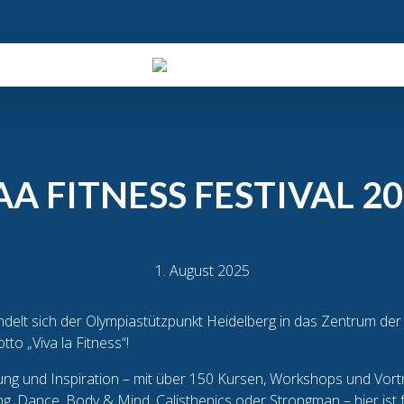
AA FITNESS FESTIVAL 2
1. August 2025
delt sich der Olympiastützpunkt Heidelberg in das Zentrum de
o „Viva la Fitness“!
gung und Inspiration – mit über 150 Kursen, Workshops und Vort
g, Dance, Body & Mind, Calisthenics oder Strongman – hier ist fü