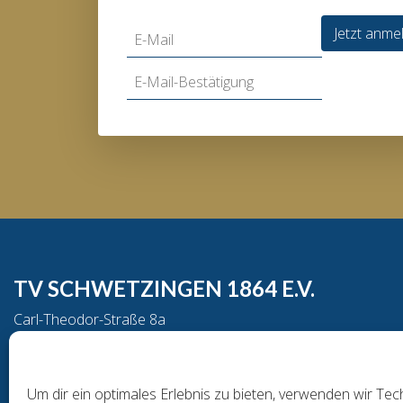
Jetzt anme
TV SCHWETZINGEN 1864 E.V.
Carl-Theodor-Straße 8a
68723 Schwetzingen
Telefon: 06202/16022
Um dir ein optimales Erlebnis zu bieten, verwenden wir T