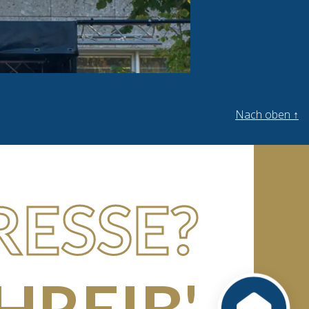
Nach oben
↑
RESSE?
HREIB'