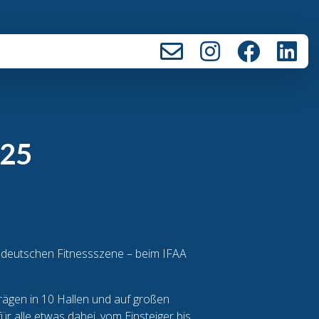
025
r deutschen Fitnessszene – beim IFAA
rägen in 10 Hallen und auf großen
r alle etwas dabei, vom Einsteiger bis