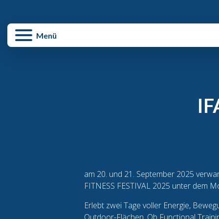
enü schließen
Menü
IF
am 20. und 21. September 2025 verwan
FITNESS FESTIVAL 2025 unter dem Mott
Erlebt zwei Tage voller Energie, Bewe
Outdoor-Flächen. Ob Functional Trainin