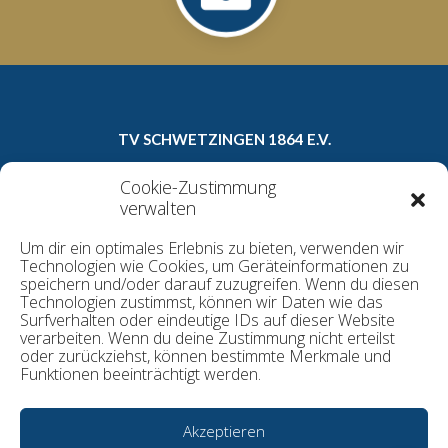
TV SCHWETZINGEN 1864 E.V.
Carl-Theodor-Straße 8a
Cookie-Zustimmung
68723 Schwetzingen
verwalten
Telefon: 06202/16022
Um dir ein optimales Erlebnis zu bieten, verwenden wir
E-Mail:
geschaeftsstelle@tv1864.de
Technologien wie Cookies, um Geräteinformationen zu
speichern und/oder darauf zuzugreifen. Wenn du diesen
Technologien zustimmst, können wir Daten wie das
Surfverhalten oder eindeutige IDs auf dieser Website
Datenschutzerklärung
verarbeiten. Wenn du deine Zustimmung nicht erteilst
Kontakt
oder zurückziehst, können bestimmte Merkmale und
Funktionen beeinträchtigt werden.
Cookie-Richtlinie
Impressum
Akzeptieren
© TV Schwetzingen 1864 e.V.