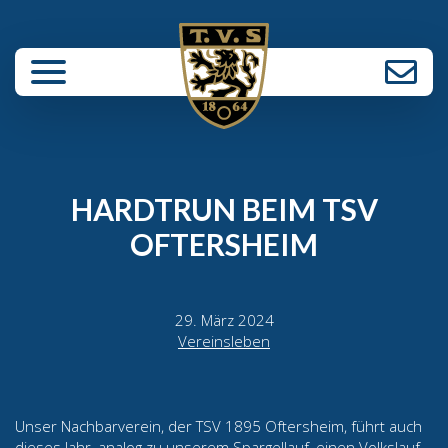
enü schließen
HARDTRUN BEIM TSV
OFTERSHEIM
29. März 2024
Vereinsleben
Unser Nachbarverein, der TSV 1895 Oftersheim, führt auch
dieses Jahr, analog zu unserem Spargellauf, einen Volkslauf