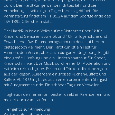
durch. Der HardtRun geht in sein drittes Jahr und die
Anmeldung ist seit einigen Tagen bereits geöffnet. Die
Veranstaltung findet am 11.05.24 auf dem Sportgelände des
TSV 1895 Oftersheim statt.
Der HardtRun ist ein Volkslauf mit Distanzen über 1k für
Kinder und Senioren sowie 5k und 10k für Jugendliche und
Erwachsene. Das Rahmenprogramm um den Lauf herum
bietet jedoch viel mehr. Der HardtRun ist ein Fest für
Familien, den Verein, aber auch die ganze Umgebung. Es gibt
eine große Hüpfburg und ein Hindernisparcour für Kinder,
Kinderschminken, Live-Musik durch einen DJ, Moderation und
natürlich reichlich gutes Essen und Trinken, direkt bezogen
aus der Region. Außerdem ein großes Kuchen-Buffett und
Kaffee. Ab 13 Uhr gibt es auch einen prominenten Stargast
mit Autogrammstunde. Ein schöner Tag zum Verweilen.
Tragt euch den Termin am besten direkt im Kalender ein und
meldet euch zum Laufen an.
Hier geht’s zur
Anmeldung
Weitere Infos gibt es unter: