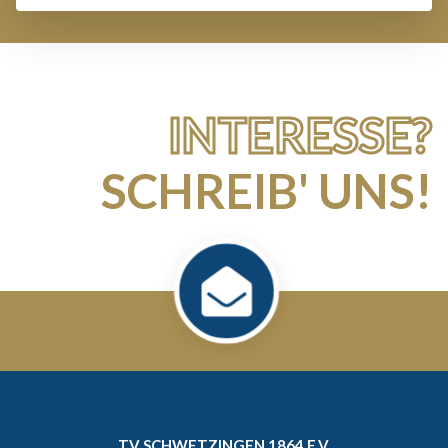
INTERESSE?
SCHREIB' UNS!
TV SCHWETZINGEN 1864 E.V.