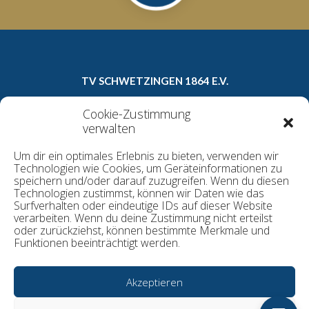
TV SCHWETZINGEN 1864 E.V.
Carl-Theodor-Straße 8a
Cookie-Zustimmung
68723 Schwetzingen
verwalten
Telefon: 06202/16022
Um dir ein optimales Erlebnis zu bieten, verwenden wir
E-Mail:
geschaeftsstelle@tv1864.de
Technologien wie Cookies, um Geräteinformationen zu
speichern und/oder darauf zuzugreifen. Wenn du diesen
Technologien zustimmst, können wir Daten wie das
Surfverhalten oder eindeutige IDs auf dieser Website
Datenschutzerklärung
verarbeiten. Wenn du deine Zustimmung nicht erteilst
Kontakt
oder zurückziehst, können bestimmte Merkmale und
Funktionen beeinträchtigt werden.
Cookie-Richtlinie
Impressum
Akzeptieren
© TV Schwetzingen 1864 e.V.