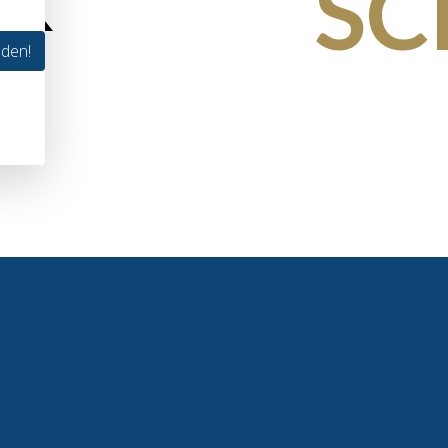
SC
lden!