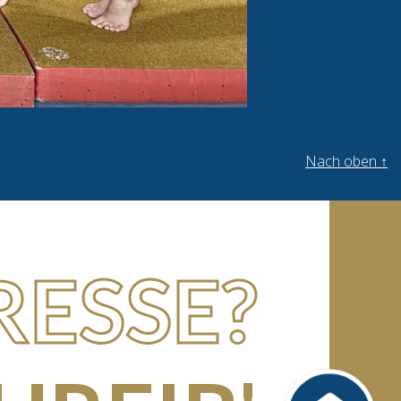
Nach oben
↑
RESSE?