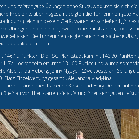
en und zeigten gute Übungen ohne Sturz, wodurch sie sich die
einere Probleme, aber insgesamt zeigten die Turnerinnen gute 
stadt punktgleich an diesem Gerät waren. Anschließend ging e
rke Übungen und erzielten jeweils hohe Punktzahlen, sodass sie
Schwebebalken. Die Turnerinnen zeigten auch hier saubere Übun
 Gerätepunkte erturnen.
 146,15 Punkten. Die TSG Plankstadt kam mit 143,30 Punkten au
er HSV Hockenheim erturnte 131,60 Punkte und wurde somit Vie
lle Alberti, Ida Hoberg, Jenny Nguyen (Zweitbeste am Sprung),
. Platz Einzelwertung gesamt), Alexandra Vladykina.
mit ihren Trainerinnen Fabienne Kirsch und Emily Dreher auf d
 Rheinau vor. Hier starten sie aufgrund ihrer sehr guten Leist