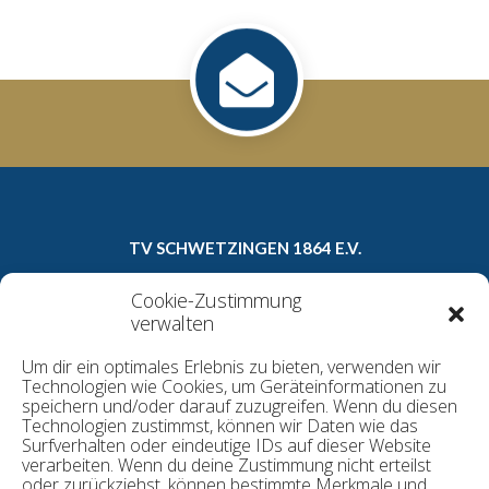
TV SCHWETZINGEN 1864 E.V.
Carl-Theodor-Straße 8a
Cookie-Zustimmung
68723 Schwetzingen
verwalten
Telefon: 06202/16022
Um dir ein optimales Erlebnis zu bieten, verwenden wir
E-Mail:
geschaeftsstelle@tv1864.de
Technologien wie Cookies, um Geräteinformationen zu
speichern und/oder darauf zuzugreifen. Wenn du diesen
Technologien zustimmst, können wir Daten wie das
Surfverhalten oder eindeutige IDs auf dieser Website
Datenschutzerklärung
verarbeiten. Wenn du deine Zustimmung nicht erteilst
Kontakt
oder zurückziehst, können bestimmte Merkmale und