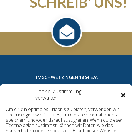
SCHREIB' UNS!
TV SCHWETZINGEN 1864 E.V.
Carl-Theodor-Straße 8a
Cookie-Zustimmung
68723 Schwetzingen
verwalten
Telefon: 06202/16022
Um dir ein optimales Erlebnis zu bieten, verwenden wir
E-Mail:
geschaeftsstelle@tv1864.de
Technologien wie Cookies, um Geräteinformationen zu
speichern und/oder darauf zuzugreifen. Wenn du diesen
Technologien zustimmst, können wir Daten wie das
Surfverhalten oder eindeutige IDs auf dieser Website