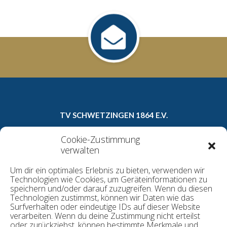
TV SCHWETZINGEN 1864 E.V.
Carl-Theodor-Straße 8a
Cookie-Zustimmung
68723 Schwetzingen
verwalten
Telefon: 06202/16022
Um dir ein optimales Erlebnis zu bieten, verwenden wir
E-Mail:
geschaeftsstelle@tv1864.de
Technologien wie Cookies, um Geräteinformationen zu
speichern und/oder darauf zuzugreifen. Wenn du diesen
Technologien zustimmst, können wir Daten wie das
Surfverhalten oder eindeutige IDs auf dieser Website
Datenschutzerklärung
verarbeiten. Wenn du deine Zustimmung nicht erteilst
Kontakt
oder zurückziehst, können bestimmte Merkmale und