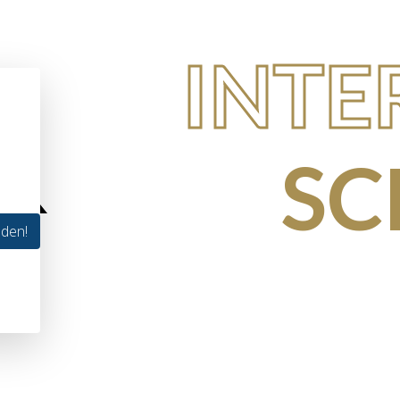
INTE
SC
lden!