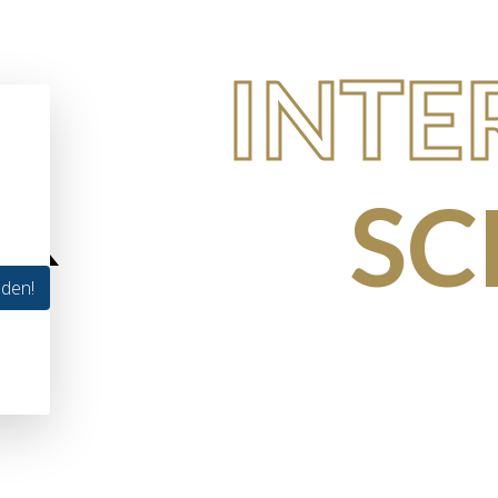
INTE
SC
lden!