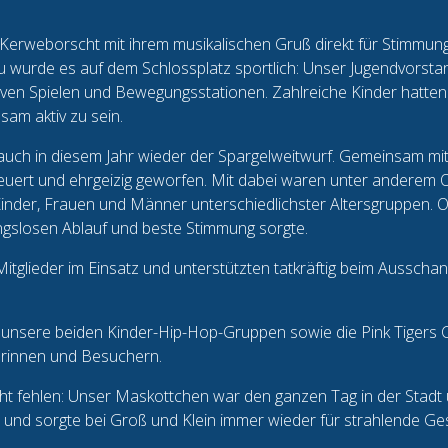
erweborscht mit ihrem musikalischen Gruß direkt für Stimmung 
u wurde es auf dem Schlossplatz sportlich: Unser Jugendvorstan
ven Spielen und Bewegungsstationen. Zahlreiche Kinder hatten s
am aktiv zu sein.
ch in diesem Jahr wieder der Spargelweitwurf. Gemeinsam mit 
feuert und ehrgeizig geworfen. Mit dabei waren unter anderem 
nder, Frauen und Männer unterschiedlichster Altersgruppen. Or
ngslosen Ablauf und beste Stimmung sorgte.
tglieder im Einsatz und unterstützten tatkräftig beim Ausschan
nsere beiden Kinder-Hip-Hop-Gruppen sowie die Pink Tigers Ch
erinnen und Besuchern.
ht fehlen: Unser Maskottchen war den ganzen Tag in der Stadt u
ne und sorgte bei Groß und Klein immer wieder für strahlende Ges