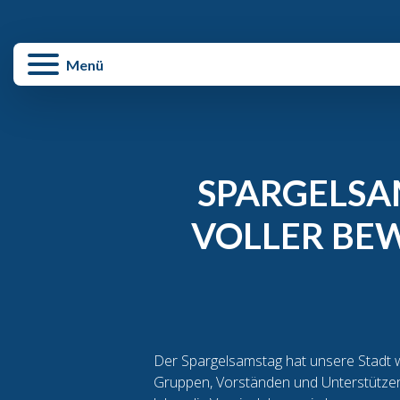
enü schließen
Menü
SPARGELSA
VOLLER BE
Der Spargelsamstag hat unsere Stadt w
Gruppen, Vorständen und Unterstützer