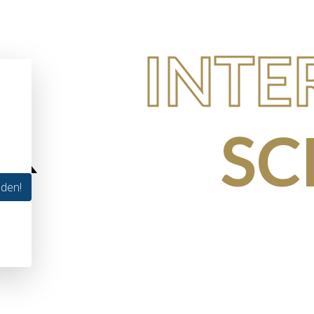
INTE
SC
lden!