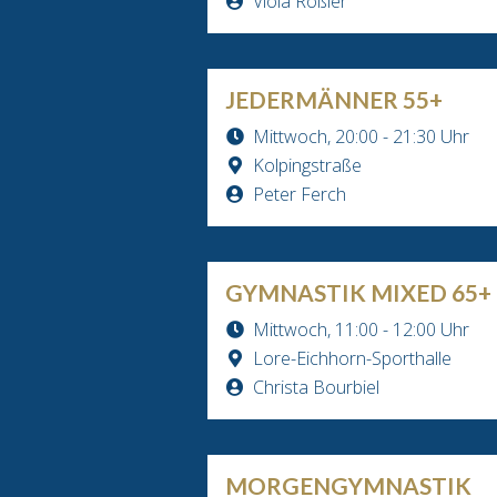
Viola Rößler
JEDERMÄNNER 55+
Mittwoch, 20:00 - 21:30 Uhr
Kolpingstraße
Peter Ferch
GYMNASTIK MIXED 65+
Mittwoch, 11:00 - 12:00 Uhr
Lore-Eichhorn-Sporthalle
Christa Bourbiel
MORGENGYMNASTIK