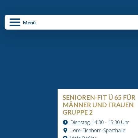
enü schließen
Menü
SENIOREN-FIT Ü 65 FÜR
MÄNNER UND FRAUEN
GRUPPE 2
Dienstag, 14:30 - 15:30 Uhr
Lore-Eichhorn-Sporthalle