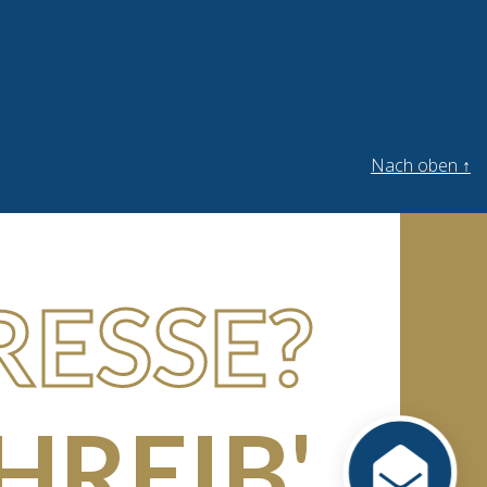
Nach oben
↑
RESSE?
HREIB'