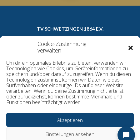
TV SCHWETZINGEN 1864 E.V.
Carl-Theodor-Straße 8a
Cookie-Zustimmung
68723 Schwetzingen
verwalten
Telefon: 06202/16022
Um dir ein optimales Erlebnis zu bieten, verwenden wir
E-Mail:
geschaeftsstelle@tv1864.de
Technologien wie Cookies, um Geräteinformationen zu
speichern und/oder darauf zuzugreifen. Wenn du diesen
Technologien zustimmst, können wir Daten wie das
Surfverhalten oder eindeutige IDs auf dieser Website
Datenschutzerklärung
verarbeiten. Wenn du deine Zustimmung nicht erteilst
Kontakt
oder zurückziehst, können bestimmte Merkmale und
Funktionen beeinträchtigt werden.
Cookie-Richtlinie
Impressum
Akzeptieren
© TV Schwetzingen 1864 e.V.
Einstellungen ansehen