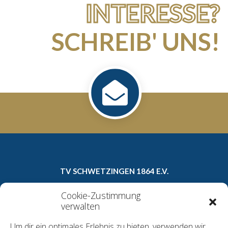
INTERESSE?
SCHREIB' UNS!
TV SCHWETZINGEN 1864 E.V.
Carl-Theodor-Straße 8a
Cookie-Zustimmung
68723 Schwetzingen
verwalten
Telefon: 06202/16022
Um dir ein optimales Erlebnis zu bieten, verwenden wir