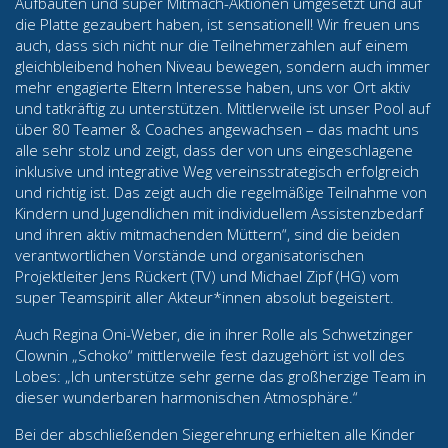
Aufbauten und super Mitmach-Aktionen umgesetzt und auf
die Platte gezaubert haben, ist sensationell! Wir freuen uns
auch, dass sich nicht nur die Teilnehmerzahlen auf einem
gleichbleibend hohen Niveau bewegen, sondern auch immer
mehr engagierte Eltern Interesse haben, uns vor Ort aktiv
und tatkräftig zu unterstützen. Mittlerweile ist unser Pool auf
über 80 Teamer & Coaches angewachsen – das macht uns
alle sehr stolz und zeigt, dass der von uns eingeschlagene
inklusive und integrative Weg vereinsstrategisch erfolgreich
und richtig ist. Das zeigt auch die regelmäßige Teilnahme von
Kindern und Jugendlichen mit individuellem Assistenzbedarf
und ihren aktiv mitmachenden Müttern“, sind die beiden
verantwortlichen Vorstände und organisatorischen
Projektleiter Jens Rückert (TV) und Michael Zipf (HG) vom
super Teamspirit aller Akteur*innen absolut begeistert.
Auch Regina Oni-Weber, die in ihrer Rolle als Schwetzinger
Clownin „Schoko“ mittlerweile fest dazugehört ist voll des
Lobes: „Ich unterstütze sehr gerne das großherzige Team in
dieser wunderbaren harmonischen Atmosphäre.“
Bei der abschließenden Siegerehrung erhielten alle Kinder