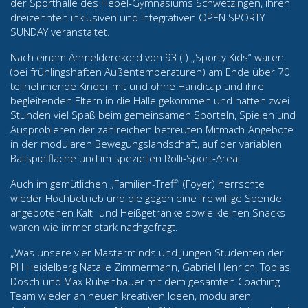
der Sporthalle des Hebel-Gymnasiums Schwetzingen, ihren
dreizehnten inklusiven und integrativen OPEN SPORTY
SUNDAY veranstaltet.
Nach einem Anmelderekord von 93 (!) „Sporty Kids“ waren
(bei frühlingshaften Außentemperaturen) am Ende über 70
teilnehmende Kinder mit und ohne Handicap und ihre
begleitenden Eltern in die Halle gekommen und hatten zwei
Stunden viel Spaß beim gemeinsamen Sporteln, Spielen und
Ausprobieren der zahlreichen betreuten Mitmach-Angebote
in der modularen Bewegungslandschaft, auf der variablen
Ballspielfläche und im speziellen Rolli-Sport-Areal.
Auch im gemütlichen „Familien-Treff“ (Foyer) herrschte
wieder Hochbetrieb und die gegen eine freiwillige Spende
angebotenen Kalt- und Heißgetränke sowie kleinen Snacks
waren wie immer stark nachgefragt.
„Was unsere vier Masterminds und jungen Studenten der
PH Heidelberg Natalie Zimmermann, Gabriel Henrich, Tobias
Dosch und Max Rubenbauer mit dem gesamten Coaching
Team wieder an neuen kreativen Ideen, modularen