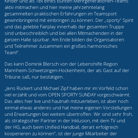
Kinder und als Teil eines bunten Mehrgenerationen-Teams
aktiv mitmachen und hier meine jahrzehntelang
gesammelten praktischen Erfahrungen im Teamsport
gewinnbringend mit einbringen zu können. Der „sporty“ Spirit
und das gelebte Fairplay innerhalb der gesamten Truppe
sind unbeschreiblich und bei allen Mitmachenden in der
ganzen Halle spürbar. Am Ende bilden die Organisatoren
und Teilnehmer zusammen ein großes harmonisches
Team!“.
Das kann Dominik Blersch von der Lebenshilfe Region
Mannheim-Schwetzingen-Hockenheim, der als Gast auf der
Tribüne saß, nur bestätigen.
„Jens Rückert und Michael Zipf haben mir im Vorfeld schon
viel erzählt und vom OPEN SPORTY SUNDAY vorgeschwärmt.
Das alles hier live und hautnah mitzuerleben, ist aber noch
einmal etwas anderes und hat meine eigenen Vorstellungen
und Erwartungen bei weitem übertroffen. Wir sind sehr froh,
als strategischer Partner in der Inklusion, mit dem TV und
der HG, auch beim Unified Handball, derart erfolgreich
kooperieren zu können“, ist der junge Mitarbeiter der