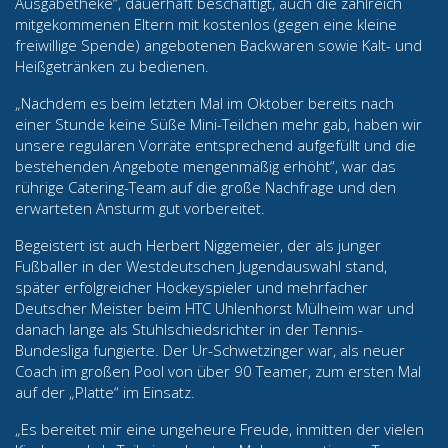
Ausgabetheke“, dauerhaft beschäftigt, auch die zahlreich
mitgekommenen Eltern mit kostenlos (gegen eine kleine
freiwillige Spende) angebotenen Backwaren sowie Kalt- und
Heißgetränken zu bedienen.
„Nachdem es beim letzten Mal im Oktober bereits nach
einer Stunde keine Süße Mini-Teilchen mehr gab, haben wir
unsere regulären Vorräte entsprechend aufgefüllt und die
bestehenden Angebote mengenmäßig erhöht“, war das
rührige Catering-Team auf die große Nachfrage und den
erwarteten Ansturm gut vorbereitet.
Begeistert ist auch Herbert Niggemeier, der als junger
Fußballer in der Westdeutschen Jugendauswahl stand,
später erfolgreicher Hockeyspieler und mehrfacher
Deutscher Meister beim HTC Uhlenhorst Mülheim war und
danach lange als Stuhlschiedsrichter in der Tennis-
Bundesliga fungierte. Der Ur-Schwetzinger war, als neuer
Coach im großen Pool von über 90 Teamer, zum ersten Mal
auf der „Platte“ im Einsatz.
„Es bereitet mir eine ungeheure Freude, inmitten der vielen